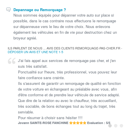
Depannage ou Remorquage ?
Nous sommes équipés pour dépanner votre auto sur place si
possible, dans le cas contraire nous effectuons le remorquage
sur dépanneuse vers le lieu de votre choix. Nous enlevons
également les véhicules en fin de vie pour destruction chez un
broyeur agréé.
ILS PARLENT DE NOUS ... AVIS DES CLIENTS REMORQUAGE-PAS-CHER.FR -
DÉPOSER UN AVIS ET UNE NOTE 1-5
J'ai fais appel aux services de remorquage pas cher, et j'en
Merci de votre intervention. Vous avez été rapidement efficace
suis très satisfait.
... et rassurant !!!! Au top
Ponctualité sur l'heure, très professionnel, vous pouvez leur
SILLA
Evaluation : 5/5
faire confiance sans crainte.
Ils s'assurent de garantir un remorquage de qualité en fonction
de votre voiture en échangeant au préalable avec vous, afin
d'être conforme et de prendre leur véhicule de service adapté.
Que dire de la relation eu avec le chauffeur, très accueillant,
très sociable, de bons échanges tout au long du trajet, très
serviable.
Pour résumer à choisir sans hésiter !!!!
Jovann SAINTE-ROSE FANCHINE
Evaluation : 5/5