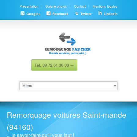
Présentation
Galerie photos
Contact
Mentions légales
Google+
Facebook
Twitter
LinkedIn
Tél. 09 72 61 30 08 →
Remorquage voitures Saint-mande
(94160)
... le savoir-faire qu'il vous faut !