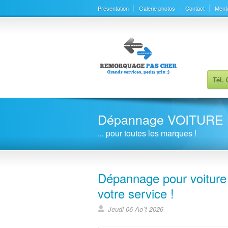
Présentation
Galerie photos
Contact
Menti
Tél.
Dépannage VOITURE N
... pour toutes les marques !
Dépannage pour voiture 
votre service !
Jeudi 06 Ao˚t 2026