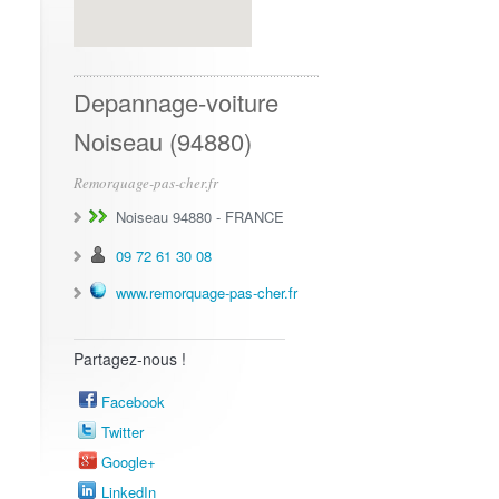
Depannage-voiture
Noiseau (94880)
Remorquage-pas-cher.fr
Noiseau 94880
-
FRANCE
09 72 61 30 08
www.remorquage-pas-cher.fr
Partagez-nous !
Facebook
Twitter
Google+
LinkedIn