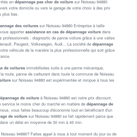
nités en
dépannage pas cher de voiture
sur Noiseau 94880
 vers votre domicile ou vers le garage de votre choix à des prix
s plus bas.
annage des voitures
sur Noiseau 94880 Entreprise à taille
vous apporter
assistance en cas de dépannage voiture
dans
professionnels : diagnostic de panne voiture grâce à une valise
enault, Peugeot, Volkswagen, Audi... La société de
dépannage
tre véhicule de la manière la plus professionnelle qui soit grâce
tance.
e de voitures
immobilisées suite à une panne mécanique,
e la route, panne de carburant dans toute la commune de Noiseau
oiture
sur Noiseau 94880 est expérimentée et rompue à tous les
dépannage de voiture
à Noiseau 94880 est notre prix discount.
 le service le moins cher du marché en matière de
dépannage de
us, vous faites beaucoup d'économie tout en bénéficiant d'un
age de voiture
sur Noiseau 94880 se fait rapidement parce que
t dans un délai en moyenne de 30 min à 45 min.
r Noiseau 94880? Faites appel à nous à tout moment du jour ou de