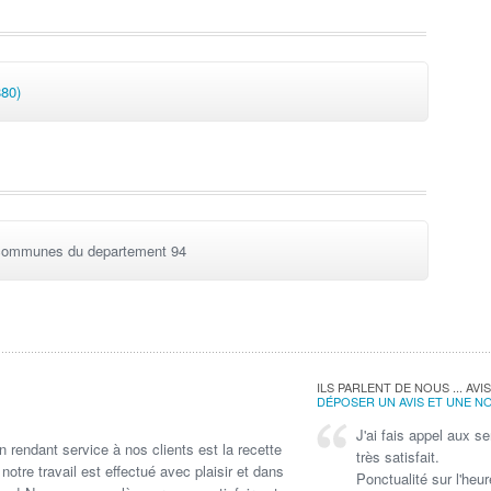
80)
communes du departement 94
ILS PARLENT DE NOUS ... A
DÉPOSER UN AVIS ET UNE NO
J'ai fais appel aux s
Merci de votre interv
 rendant service à nos clients est la recette
très satisfait.
et rassurant !!!! Au t
 notre travail est effectué avec plaisir et dans
Ponctualité sur l'heur
SILLA
Evalu