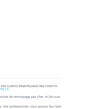
VIS DES CLIENTS REMORQUAGE-PAS-CHER.FR -
TE 1-5
ervices de remorquage pas cher, et j'en suis
ention. Vous avez été rapidement efficace ...
op
e, très professionnel, vous pouvez leur faire
ation : 5/5