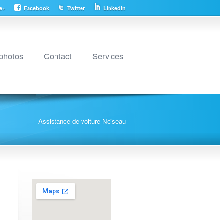
e+
Facebook
Twitter
LinkedIn
 photos
Contact
Services
Assistance de voiture Noiseau