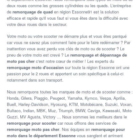
deux roues comme les grosses cylindrées ou les quads. L'entreprise
de
remorquage de quad
en région Essonne91 est la solution
efficace et rapide qu'il vous faut si vous êtes dans la difficulté avec
votre deux roues dans le secteur.
Votre moto ou votre scooter ne démarre plus et vous êtes paniqué
car vous ne savez plus comment faire pour le faire redémarrer ? Par
inattention vous avez perdu vos clés de moto ou de scooter ? Le
pneu de votre moto est crevé ? Le
remorquage et dépannage de
moto pas cher
c'est notre cœur de métier ! Les experts du
remorquage moto d'occasion
sur toute la région Essonne ont une
passion pour le 2 roues et apportent un soin spécifique à celui-ci
notamment dans son transport.
Nous remorquons toutes les marques de moto et de scooter comme :
Honda, Gilera, Piaggio, Peugeot, Yamaha, Kymco, Vespa, Aprilia,
Buell, Harley-Davidson, Hyosung, KTM, Motobécane, Suzuki, Voxan,
Bultaco, Indian, MBK, Muz, Triumph, BMW, Caviga, Kawasaki, Moto
Guzzi, MV Agusta, Victory … Nous sommes les meilleurs dans le
remorquage pour scooter
car nous offrons des services de
remorquage moto pas cher
. Nos équipes en
remorquage pour
moto dans le département Essonne
vous sanglent et arriment