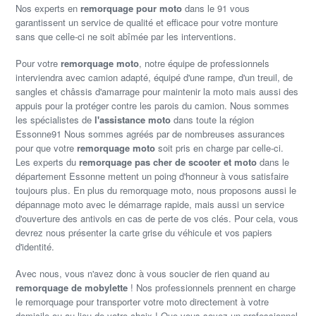
Nos experts en
remorquage pour moto
dans le 91 vous
garantissent un service de qualité et efficace pour votre monture
sans que celle-ci ne soit abîmée par les interventions.
Pour votre
remorquage moto
, notre équipe de professionnels
interviendra avec camion adapté, équipé d'une rampe, d'un treuil, de
sangles et châssis d'amarrage pour maintenir la moto mais aussi des
appuis pour la protéger contre les parois du camion. Nous sommes
les spécialistes de
l'assistance moto
dans toute la région
Essonne91 Nous sommes agréés par de nombreuses assurances
pour que votre
remorquage moto
soit pris en charge par celle-ci.
Les experts du
remorquage pas cher de scooter et moto
dans le
département Essonne mettent un poing d'honneur à vous satisfaire
toujours plus. En plus du remorquage moto, nous proposons aussi le
dépannage moto avec le démarrage rapide, mais aussi un service
d'ouverture des antivols en cas de perte de vos clés. Pour cela, vous
devrez nous présenter la carte grise du véhicule et vos papiers
d'identité.
Avec nous, vous n'avez donc à vous soucier de rien quand au
remorquage de mobylette
! Nos professionnels prennent en charge
le remorquage pour transporter votre moto directement à votre
domicile ou au lieu de votre choix ! Que vous soyez un professionnel