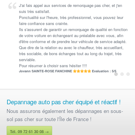
J'ai fais appel aux services de remorquage pas cher, et j'en
Merci de votre intervention. Vous avez été rapidement efficace
suis très satisfait.
... et rassurant !!!! Au top
Ponctualité sur l'heure, très professionnel, vous pouvez leur
SILLA
Evaluation : 5/5
faire confiance sans crainte.
Ils s'assurent de garantir un remorquage de qualité en fonction
de votre voiture en échangeant au préalable avec vous, afin
d'être conforme et de prendre leur véhicule de service adapté.
Que dire de la relation eu avec le chauffeur, très accueillant,
très sociable, de bons échanges tout au long du trajet, très
serviable.
Pour résumer à choisir sans hésiter !!!!
Jovann SAINTE-ROSE FANCHINE
Evaluation : 5/5
Depannage auto pas cher équipé et réactif !
Nous assurons également les
dépannages en sous-
sol pas cher sur toute l'Île de France !
Tél. 09 72 61 30 08 →