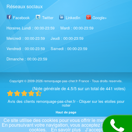
Réseaux sociaux
Facebook
Twitter
LinkedIn
Google+
Horaires Lundi : 00:00-23:59
Mardi : 00:00-23:59
Mercredi : 00:00-23:59
Jeudi : 00:00-23:59
Vendredi : 00:00-23:59
Samedi : 00:00-23:59
Dimanche : 00:00-23:59
Copyright © 2009-2026
remorquage-pas-cher.fr
France - Tous droits reservés.
(Note générale de 4.5/5 sur un total de 441 votes)
Avis des clients remorquage-pas-cher.fr - Cliquer sur les etoiles pour
noter
Haut de page
Ce site utilise des cookies pour vous offrir le meilleur service.
Contact - Déposer un avis
Mentions légales
CGU
Présentation
En poursuivant votre navigation, vous acceptez l’utilisation de
Galerie photos
cookies.
En savoir plus
J’accepte