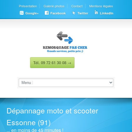
Présentation
Galerie photos
Contact
Mentions légales
Google+
Facebook
Twitter
LinkedIn
Tél. 09 72 61 30 08 →
Dépannage moto et scooter
Essonne (91)
... en moins de 45 minutes !